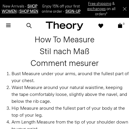
Free shipping
&
New Arrivals -
SHOP
Enjoy 15% off your first
exchanges
on all
WOMEN
|
SHOP MEN
online order -
SIGN-UP
orders*
0
How To Measure
Stil nach Maß
Comment mesurer
Bust
Measure under your arms, around the fullest part of
your chest.
Waist
Measure around your natural waistline, keeping
the tape comfortably loose, slightly above the navel, and
below the rib cage.
Hip
Measure around the fullest part of your body at the
top of your leg.
Arm Length
Measure from the tip of your shoulder down
to your wrist.